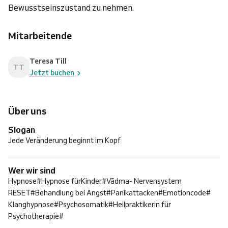
Bewusstseinszustand zu nehmen.
Mitarbeitende
Teresa Till
TT
Jetzt buchen
Über uns
Slogan
Jede Veränderung beginnt im Kopf
Wer wir sind
Hypnose#Hypnose fürKinder#Vādma- Nervensystem
RESET#Behandlung bei Angst#Panikattacken#Emotioncode#
Klanghypnose#Psychosomatik#Heilpraktikerin für
Psychotherapie#